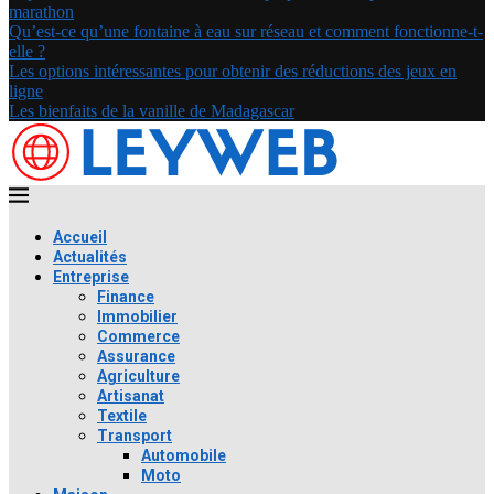
marathon
Qu’est-ce qu’une fontaine à eau sur réseau et comment fonctionne-t-
elle ?
Les options intéressantes pour obtenir des réductions des jeux en
ligne
Les bienfaits de la vanille de Madagascar
Accueil
Actualités
Entreprise
Finance
Immobilier
Commerce
Assurance
Agriculture
Artisanat
Textile
Transport
Automobile
Moto