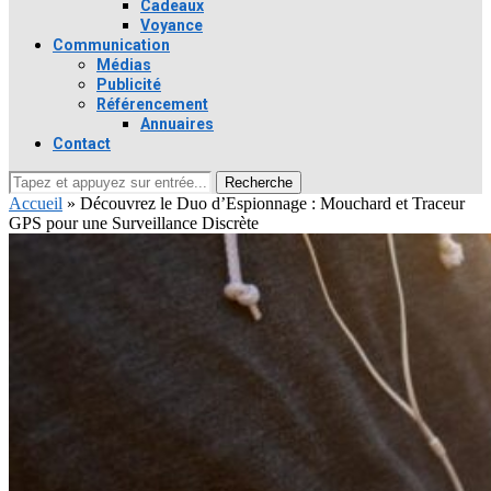
Cadeaux
Voyance
Communication
Médias
Publicité
Référencement
Annuaires
Contact
Recherche
Accueil
»
Découvrez le Duo d’Espionnage : Mouchard et Traceur
GPS pour une Surveillance Discrète