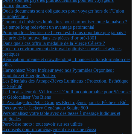
Quels sont les pays les plus accueillants pour les voyageurs
francophones ?
Quels documents sont obligatoires pour voyager hors de l’Union
Européenne ?
Comment choisir ses luminaires pour harmoniser toute la maison ?
Le temps long redevient un avantage patrimonial
Pourquoi le calendrier de l’avent est-il plus populaire que jamais ?
Le prix de la preuve dans les pièces d’or pré-1801
Dans quels cas offrir la médaille de la Vierge Céleste ?
Créer un environnement de travail optimisé : conseils et astuces
pratiques
Rénovation urbaine et crowdlending : financer la transformation des
villes
Harmonisez Votre Intérieur avec nos Pyramides Orgonites :
Équilibre et Énergie Positive
Les Bienfaits des Attrape-Rêves Lumineux : Protection, Esthétique
et Sérénité
Le Localisateur de Véhicule : L’Outil Incontournable pour Sécuriser
et Géolocaliser Vos Biens
L’Avantage des Petits Groupes Électrogènes pour la Pêche en Été :
Découvrez le Jackery Générateur Solaire 500
Personnalisez votre table avec des tasses à message ludiques et
originales
Pare-brise moto : tout savoir sur ses utilités
4 conseils pour un aménagement de cuisine réussi