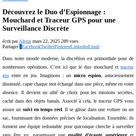
Découvrez le Duo d’Espionnage :
Mouchard et Traceur GPS pour une
Surveillance Discrète
écrit par
Alexis
mars 22, 2025
289
vues
Partager
0
Facebook
Twitter
Pinterest
Linkedin
Email
Dans notre monde moderne, la discrétion est primordiale pour de
nombreuses opérations. C’est ici que le duo mouchard et
traceur
gps
entre en jeu. Imaginons : un
micro espion
, astucieusement
dissimulé, capte chaque mot échangé dans une pièce, même en votre
absence. Il devient un allié de choix pour les missions secrètes,
caché dans des objets banals. Associé à cela, le traceur GPS vous
assure un
suivi en temps réel
. Il se glisse dans une voiture ou un
sac, fournissant des données précises de localisation. Ensemble, ils
forment une équipe redoutable pour quiconque cherche à surveiller
sans être vu, garantissant une
qualité d’écoute supérieure
et