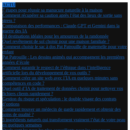
ACTU
7 étapes pour réussir sa manucure naturelle à la maison
Comment récupérer sa caution après l’état des lieux de sortie sans
stress ?
Comparaison des performances : Claude,GPT et Gemini dans la
guerre des IA
10 destinations idéales pour les amoureux de la randonnée
Quel revêtement de sol choisir pour une maison familiale ?
Comment choisir le sac à dos Pat Patrouille de maternelle pour votre
enfant
Pat Patrouille : Les dessins animés qui accompagnent les premières
années d’école
Comment garantir le respect de l’éthique dans l’intelligence
artificielle lors du développement de vos outils ?
Comment créer un site web avec l’IA en quelques minutes sans
compétences en code ?
Quel outil d’IA de traitement de données choisir pour nettoyer vos
fichiers clients rapidement ?
Gestion du risque et spéculation : le double visage des contrats
d’options
Comment trouver un médecin de garde rapidement et obtenir des
soins de qualité ?
5 ingrédients naturels qui transforment vraiment l’état de votre peau
en quelques semaines