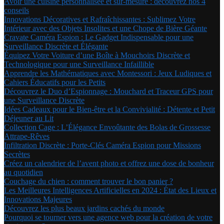
Avoir une cuisine personnalisée et sur-mesure : découvrez nos 4
conseils
Innovations Décoratives et Rafraîchissantes : Sublimez Votre
Intérieur avec des Objets Insolites et une Chope de Bière Géante
Cravate Caméra Espion : Le Gadget Indispensable pour une
Surveillance Discrète et Élégante
Équipez Votre Voiture d’une Boîte à Mouchoirs Discrète et
Technologique pour une Surveillance Infaillible
Apprendre les Mathématiques avec Montessori : Jeux Ludiques et
Cahiers Éducatifs pour les Petits
Découvrez le Duo d’Espionnage : Mouchard et Traceur GPS pour
une Surveillance Discrète
Idées Cadeaux pour le Bien-être et la Convivialité : Détente et Petit
Déjeuner au Lit
Collection Cage : L’Élégance Envoûtante des Bolas de Grossesse
Attrape-Rêves
Infiltration Discrète : Porte-Clés Caméra Espion pour Missions
Secrètes
Créez un calendrier de l’avent photo et offrez une dose de bonheur
au quotidien
Couchage du chien : comment trouver le bon panier ?
Les Meilleures Intelligences Artificielles en 2024 : État des Lieux et
Innovations Majeures
Découvrez les plus beaux jardins cachés du monde
Pourquoi se tourner vers une agence web pour la création de votre