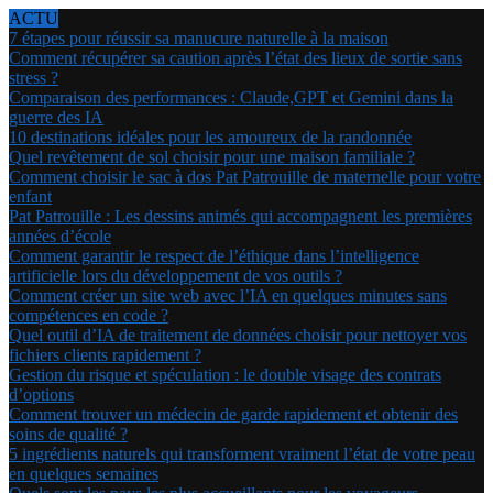
ACTU
7 étapes pour réussir sa manucure naturelle à la maison
Comment récupérer sa caution après l’état des lieux de sortie sans
stress ?
Comparaison des performances : Claude,GPT et Gemini dans la
guerre des IA
10 destinations idéales pour les amoureux de la randonnée
Quel revêtement de sol choisir pour une maison familiale ?
Comment choisir le sac à dos Pat Patrouille de maternelle pour votre
enfant
Pat Patrouille : Les dessins animés qui accompagnent les premières
années d’école
Comment garantir le respect de l’éthique dans l’intelligence
artificielle lors du développement de vos outils ?
Comment créer un site web avec l’IA en quelques minutes sans
compétences en code ?
Quel outil d’IA de traitement de données choisir pour nettoyer vos
fichiers clients rapidement ?
Gestion du risque et spéculation : le double visage des contrats
d’options
Comment trouver un médecin de garde rapidement et obtenir des
soins de qualité ?
5 ingrédients naturels qui transforment vraiment l’état de votre peau
en quelques semaines