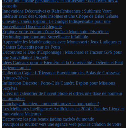
Avoir une cuisine personnalisée et sur-mesure : découvrez nos 4
conseils
Innovations Décoratives et Rafraîchissantes : Sublimez Votre
Intérieur avec des Objets Insolites et une Chope de Bière Géante
Cravate Caméra Espion : Le Gadget Indispensable pour une
Surveillance Discrète et Élégante
Équipez Votre Voiture d’une Boîte à Mouchoirs Discrète et
Technologique pour une Surveillance Infaillible
Apprendre les Mathématiques avec Montessori : Jeux Ludiques et
Cahiers Éducatifs pour les Petits
Découvrez le Duo d’Espionnage : Mouchard et Traceur GPS pour
une Surveillance Discrète
Idées Cadeaux pour le Bien-être et la Convivialité : Détente et Petit
Déjeuner au Lit
Collection Cage : L’Élégance Envoûtante des Bolas de Grossesse
Attrape-Rêves
Infiltration Discrète : Porte-Clés Caméra Espion pour Missions
Secrètes
Créez un calendrier de l’avent photo et offrez une dose de bonheur
au quotidien
Couchage du chien : comment trouver le bon panier ?
Les Meilleures Intelligences Artificielles en 2024 : État des Lieux et
Innovations Majeures
Découvrez les plus beaux jardins cachés du monde
Pourquoi se tourner vers une agence web pour la création de votre