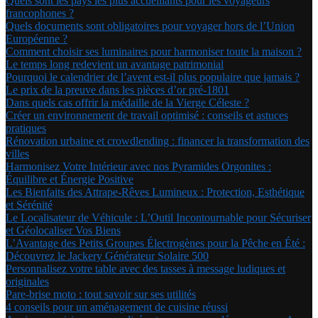
Quels sont les pays les plus accueillants pour les voyageurs
francophones ?
Quels documents sont obligatoires pour voyager hors de l’Union
Européenne ?
Comment choisir ses luminaires pour harmoniser toute la maison ?
Le temps long redevient un avantage patrimonial
Pourquoi le calendrier de l’avent est-il plus populaire que jamais ?
Le prix de la preuve dans les pièces d’or pré-1801
Dans quels cas offrir la médaille de la Vierge Céleste ?
Créer un environnement de travail optimisé : conseils et astuces
pratiques
Rénovation urbaine et crowdlending : financer la transformation des
villes
Harmonisez Votre Intérieur avec nos Pyramides Orgonites :
Équilibre et Énergie Positive
Les Bienfaits des Attrape-Rêves Lumineux : Protection, Esthétique
et Sérénité
Le Localisateur de Véhicule : L’Outil Incontournable pour Sécuriser
et Géolocaliser Vos Biens
L’Avantage des Petits Groupes Électrogènes pour la Pêche en Été :
Découvrez le Jackery Générateur Solaire 500
Personnalisez votre table avec des tasses à message ludiques et
originales
Pare-brise moto : tout savoir sur ses utilités
4 conseils pour un aménagement de cuisine réussi