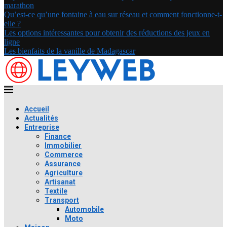
marathon
Qu’est-ce qu’une fontaine à eau sur réseau et comment fonctionne-t-
elle ?
Les options intéressantes pour obtenir des réductions des jeux en
ligne
Les bienfaits de la vanille de Madagascar
Accueil
Actualités
Entreprise
Finance
Immobilier
Commerce
Assurance
Agriculture
Artisanat
Textile
Transport
Automobile
Moto