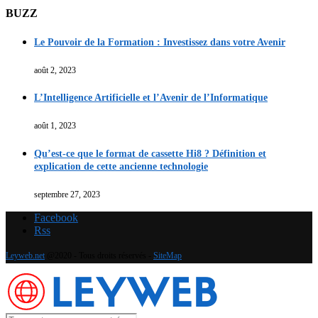
BUZZ
Le Pouvoir de la Formation : Investissez dans votre Avenir
août 2, 2023
L’Intelligence Artificielle et l’Avenir de l’Informatique
août 1, 2023
Qu’est-ce que le format de cassette Hi8 ? Définition et
explication de cette ancienne technologie
septembre 27, 2023
Facebook
Rss
Leyweb.net
@2020 - Tous droits réservés -
SiteMap